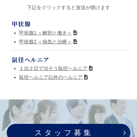
下記をクリックすると放送が聴けます
甲状腺
甲状腺1 ＜解剖と働き＞
甲状腺2 ＜病気と治療＞
鼠径ヘルニア
１泊２日で治そう鼠径ヘルニア
鼠径ヘルニア以外のヘルニア
内視鏡
胃カメラ ＜なぜ毎年受けるの?＞
大腸カメラ ＜受ける前に聞いて欲しい話＞
ピロリ菌 ＜誰かに教えたくなるお話＞
スタッフ募集