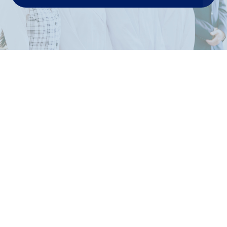
下肢静脈瘤
血管について
下肢静脈瘤 ＜症状＞
下肢静脈瘤 ＜診断と治療＞
元気な脚でいるために
肛門科
肛門1 ＜肛門の働きを知ろう＞
肛門2 ＜肛門の症状で＞
肛門3 ＜肛門に優しい過ごし方＞
直腸脱 ＜放置してませんか?＞