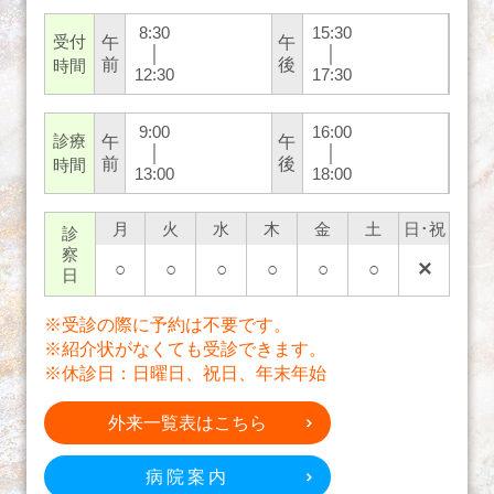
8:30
15:30
受付
午
午
│
│
前
後
時間
12:30
17:30
9:00
16:00
診療
午
午
│
│
前
後
時間
13:00
18:00
月
火
水
木
金
土
日･祝
診
察
○
○
○
○
○
○
✕
日
※受診の際に予約は不要です。
※紹介状がなくても受診できます。
※休診日：日曜日、祝日、年末年始
外来一覧表はこちら
病院案内