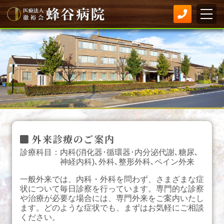
外来診療のご案内
診療科目：内科(消化器･循環器･内分泌代謝､糖尿､
神経内科)､外科､整形外科､ペイン外来
一般外来では、内科・外科を問わず、さまざまな症
状について毎日診察を行っています。専門的な診察
や治療が必要な場合には、専門外来をご案内いたし
ます。どのような症状でも、まずはお気軽にご相談
ください。