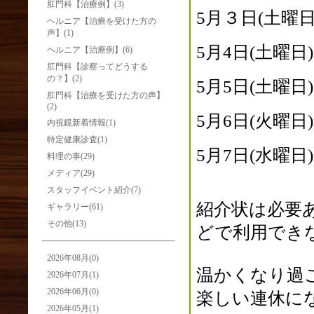
肛門科【治療例】(3)
5月３日(土曜
ヘルニア【治療を受けた方の
声】(1)
5月4日(土曜
ヘルニア【治療例】(6)
肛門科【診察ってどうする
の？】(2)
5月5日(土曜
肛門科【治療を受けた方の声】
(2)
5月6日(火曜
内視鏡新着情報(1)
特定健康診査(1)
5月7日
(水曜
料理の事(29)
メディア(29)
スタッフイベント紹介(7)
紹介状は必要
ギャラリー(61)
その他(13)
どで利用でき
2026年08月(0)
温かくなり過
2026年07月(1)
2026年06月(0)
楽しい連休に
2026年05月(1)