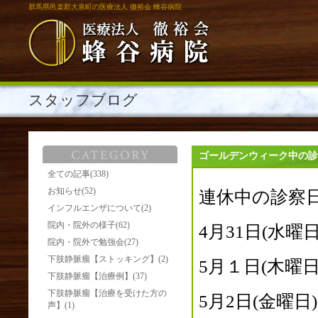
群馬県邑楽郡大泉町の医療法人 徹裕会 蜂谷病院
スタッフブログ
ゴールデンウィーク中の診
全ての記事(338)
お知らせ(52)
連休中の診察
インフルエンザについて(2)
院内・院外の様子(62)
4月31日(水曜
院内・院外で勉強会(27)
下肢静脈瘤【ストッキング】(2)
5月１日
(木曜
下肢静脈瘤【治療例】(37)
下肢静脈瘤【治療を受けた方の
5月2日
(金曜
声】(1)