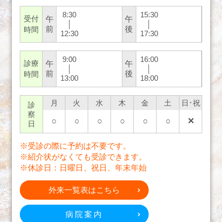
8:30
15:30
受付
午
午
│
│
前
後
時間
12:30
17:30
9:00
16:00
診療
午
午
│
│
前
後
時間
13:00
18:00
月
火
水
木
金
土
日･祝
診
察
○
○
○
○
○
○
✕
日
※受診の際に予約は不要です。
※紹介状がなくても受診できます。
※休診日：日曜日、祝日、年末年始
外来一覧表はこちら
病院案内