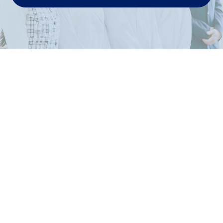
下肢静脈瘤
血管について
下肢静脈瘤 ＜症状＞
下肢静脈瘤 ＜診断と治療＞
元気な脚でいるために
肛門科
肛門1 ＜肛門の働きを知ろう＞
肛門2 ＜肛門の症状で＞
肛門3 ＜肛門に優しい過ごし方＞
直腸脱 ＜放置してませんか?＞