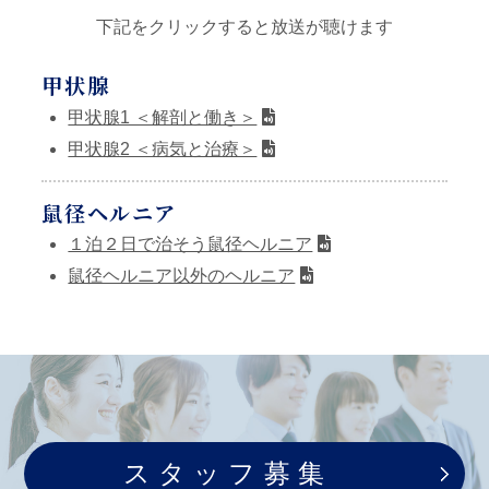
下記をクリックすると放送が聴けます
甲状腺
甲状腺1 ＜解剖と働き＞
甲状腺2 ＜病気と治療＞
鼠径ヘルニア
１泊２日で治そう鼠径ヘルニア
鼠径ヘルニア以外のヘルニア
内視鏡
胃カメラ ＜なぜ毎年受けるの?＞
大腸カメラ ＜受ける前に聞いて欲しい話＞
ピロリ菌 ＜誰かに教えたくなるお話＞
スタッフ募集