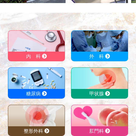
内 科
外 科
糖尿病
甲状腺
整形外科
肛門科