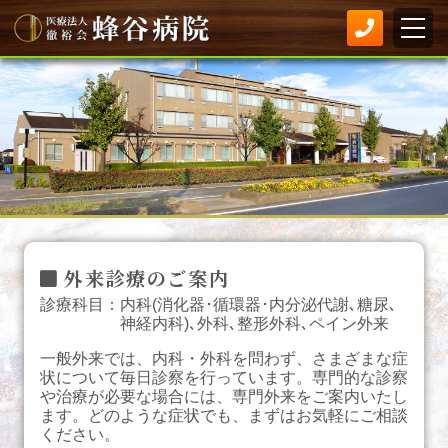
外来診療のご案内
診療科目：内科(消化器･循環器･内分泌代謝､糖尿､
神経内科)､外科､整形外科､ペイン外来
一般外来では、内科・外科を問わず、さまざまな症
状について毎日診察を行っています。専門的な診察
や治療が必要な場合には、専門外来をご案内いたし
ます。どのような症状でも、まずはお気軽にご相談
ください。