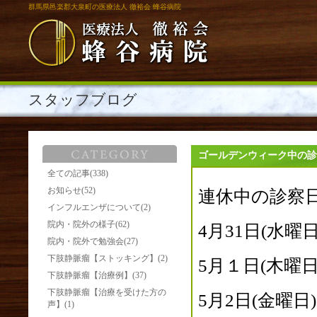
群馬県邑楽郡大泉町の医療法人 徹裕会 蜂谷病院
スタッフブログ
ゴールデンウィーク中の診
全ての記事(338)
お知らせ(52)
連休中の診察
インフルエンザについて(2)
院内・院外の様子(62)
4月31日(水曜
院内・院外で勉強会(27)
下肢静脈瘤【ストッキング】(2)
5月１日
(木曜
下肢静脈瘤【治療例】(37)
下肢静脈瘤【治療を受けた方の
5月2日
(金曜
声】(1)