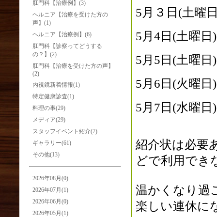
肛門科【治療例】(3)
5月３日(土曜
ヘルニア【治療を受けた方の
声】(1)
5月4日(土曜
ヘルニア【治療例】(6)
肛門科【診察ってどうする
の？】(2)
5月5日(土曜
肛門科【治療を受けた方の声】
(2)
5月6日(火曜
内視鏡新着情報(1)
特定健康診査(1)
5月7日
(水曜
料理の事(29)
メディア(29)
スタッフイベント紹介(7)
紹介状は必要
ギャラリー(61)
その他(13)
どで利用でき
2026年08月(0)
温かくなり過
2026年07月(1)
2026年06月(0)
楽しい連休に
2026年05月(1)