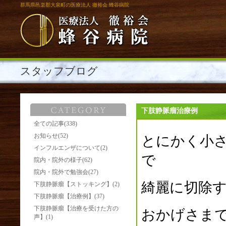
群馬県邑楽郡大泉町の医療法人 徹裕会 蜂谷病院
スタッフブログ
下肢静脈瘤治療例
全ての記事(338)
お知らせ(52)
とにかく小
インフルエンザについて(2)
で
院内・院外の様子(62)
院内・院外で勉強会(27)
綺麗に切除
下肢静脈瘤【ストッキング】(2)
下肢静脈瘤【治療例】(37)
下肢静脈瘤【治療を受けた方の
おかげさま
声】(1)