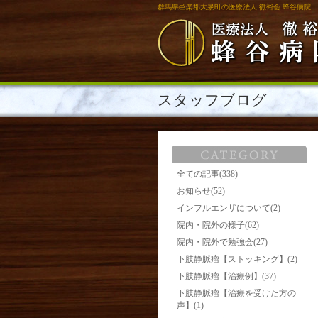
群馬県邑楽郡大泉町の医療法人 徹裕会 蜂谷病院
スタッフブログ
全ての記事(338)
お知らせ(52)
インフルエンザについて(2)
院内・院外の様子(62)
院内・院外で勉強会(27)
下肢静脈瘤【ストッキング】(2)
下肢静脈瘤【治療例】(37)
下肢静脈瘤【治療を受けた方の
声】(1)