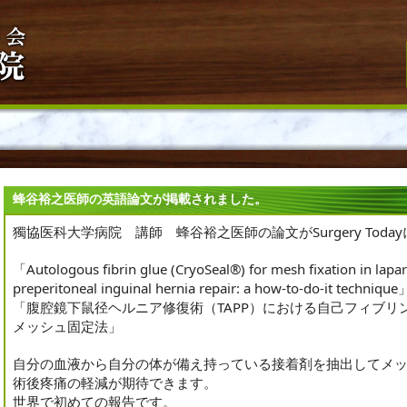
蜂谷裕之医師の英語論文が掲載されました。
獨協医科大学病院 講師 蜂谷裕之医師の論文がSurgery Tod
「Autologous fibrin glue (CryoSeal®) for mesh fixation in lap
preperitoneal inguinal hernia repair: a how-to-do-it technique
「腹腔鏡下鼠径ヘルニア修復術（TAPP）における自己フィブリン糊（
メッシュ固定法」
自分の血液から自分の体が備え持っている接着剤を抽出してメ
術後疼痛の軽減が期待できます。
世界で初めての報告です。