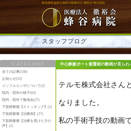
群馬県邑楽郡大泉町の医療法人 徹裕会 蜂谷病院
スタッフブログ
中心静脈ポート留置術の動画が見られ
全ての記事(338)
お知らせ(52)
テルモ株式会社さん
インフルエンザについて(2)
院内・院外の様子(62)
院内・院外で勉強会(27)
なりました。
下肢静脈瘤【ストッキング】(2)
下肢静脈瘤【治療例】(37)
私の手術手技の動画
下肢静脈瘤【治療を受けた方の
声】(1)