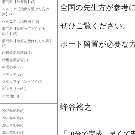
肛門科【治療例】(3)
全国の先生方が参考
ヘルニア【治療を受けた方の
声】(1)
ヘルニア【治療例】(6)
ぜひご覧ください。
肛門科【診察ってどうする
の？】(2)
肛門科【治療を受けた方の声】
ポート留置が必要な
(2)
内視鏡新着情報(1)
特定健康診査(1)
料理の事(29)
202
メディア(29)
スタッフイベント紹介(7)
ギャラリー(61)
その他(13)
蜂谷裕之
2026年08月(0)
2026年07月(1)
2026年06月(0)
「
10
分で完成 早くて
2026年05月(1)