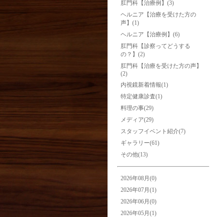
肛門科【治療例】(3)
ヘルニア【治療を受けた方の
声】(1)
ヘルニア【治療例】(6)
肛門科【診察ってどうする
の？】(2)
肛門科【治療を受けた方の声】
(2)
内視鏡新着情報(1)
特定健康診査(1)
料理の事(29)
メディア(29)
スタッフイベント紹介(7)
ギャラリー(61)
その他(13)
2026年08月(0)
2026年07月(1)
2026年06月(0)
2026年05月(1)