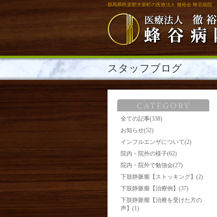
群馬県邑楽郡大泉町の医療法人 徹裕会 蜂谷病院
スタッフブログ
全ての記事(338)
お知らせ(52)
インフルエンザについて(2)
院内・院外の様子(62)
院内・院外で勉強会(27)
下肢静脈瘤【ストッキング】(2)
下肢静脈瘤【治療例】(37)
下肢静脈瘤【治療を受けた方の
声】(1)