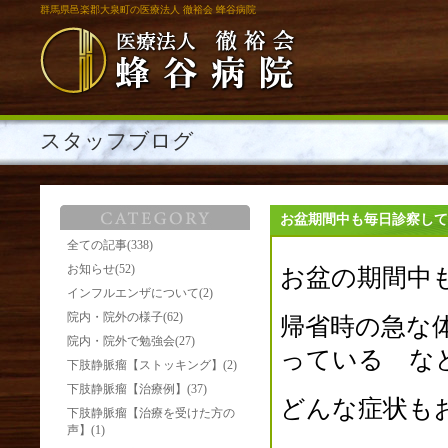
群馬県邑楽郡大泉町の医療法人 徹裕会 蜂谷病院
スタッフブログ
お盆期間中も毎日診察して
全ての記事(338)
お知らせ(52)
お盆の期間中
インフルエンザについて(2)
院内・院外の様子(62)
帰省時の急な
院内・院外で勉強会(27)
っている 
下肢静脈瘤【ストッキング】(2)
下肢静脈瘤【治療例】(37)
どんな症状も
下肢静脈瘤【治療を受けた方の
声】(1)