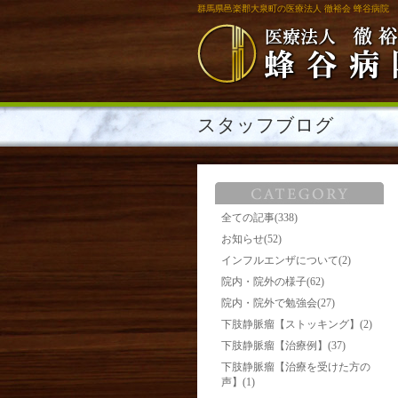
群馬県邑楽郡大泉町の医療法人 徹裕会 蜂谷病院
スタッフブログ
全ての記事(338)
お知らせ(52)
インフルエンザについて(2)
院内・院外の様子(62)
院内・院外で勉強会(27)
下肢静脈瘤【ストッキング】(2)
下肢静脈瘤【治療例】(37)
下肢静脈瘤【治療を受けた方の
声】(1)