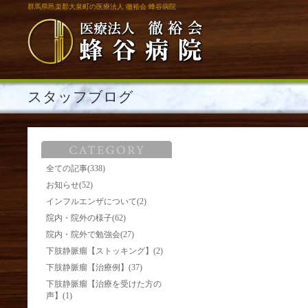
群馬県邑楽郡大泉町の医療法人 徹裕会 蜂谷病院
スタッフブログ
全ての記事(338)
お知らせ(52)
インフルエンザについて(2)
院内・院外の様子(62)
院内・院外で勉強会(27)
下肢静脈瘤【ストッキング】(2)
下肢静脈瘤【治療例】(37)
下肢静脈瘤【治療を受けた方の
声】(1)