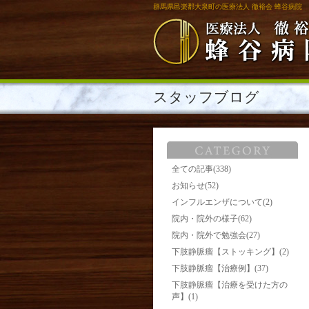
群馬県邑楽郡大泉町の医療法人 徹裕会 蜂谷病院
スタッフブログ
全ての記事(338)
お知らせ(52)
インフルエンザについて(2)
院内・院外の様子(62)
院内・院外で勉強会(27)
下肢静脈瘤【ストッキング】(2)
下肢静脈瘤【治療例】(37)
下肢静脈瘤【治療を受けた方の
声】(1)