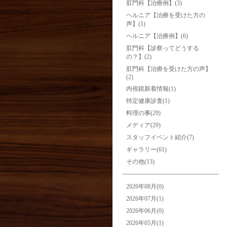
肛門科【治療例】(3)
ヘルニア【治療を受けた方の
声】(1)
ヘルニア【治療例】(6)
肛門科【診察ってどうする
の？】(2)
肛門科【治療を受けた方の声】
(2)
内視鏡新着情報(1)
特定健康診査(1)
料理の事(29)
メディア(29)
スタッフイベント紹介(7)
ギャラリー(61)
その他(13)
2026年08月(0)
2026年07月(1)
2026年06月(0)
2026年05月(1)