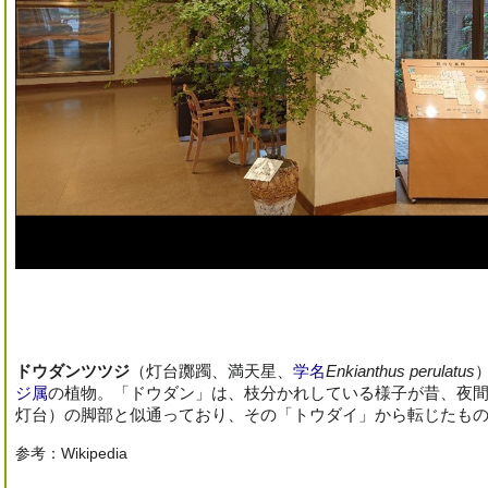
ドウダンツツジ
（灯台躑躅、満天星、
学名
Enkianthus perulatus
ジ属
の植物。「ドウダン」は、枝分かれしている様子が昔、夜
灯台）の脚部と似通っており、その「トウダイ」から転じたも
参考：Wikipedia