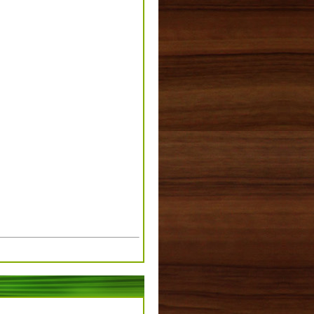
！
。
。