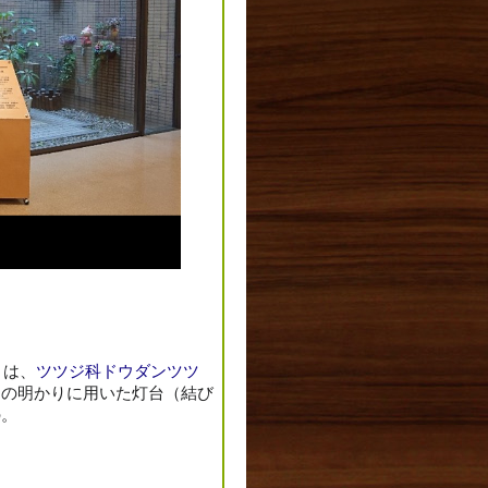
）は、
ツ
ツジ科
ドウダンツツ
間の明かりに用いた灯台（結び
の。